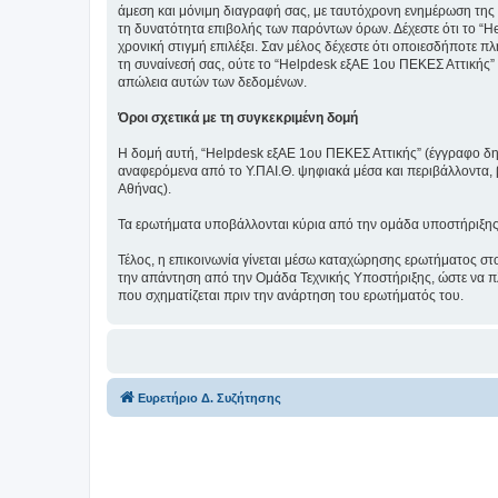
άμεση και μόνιμη διαγραφή σας, με ταυτόχρονη ενημέρωση της
τη δυνατότητα επιβολής των παρόντων όρων. Δέχεστε ότι το “He
χρονική στιγμή επιλέξει. Σαν μέλος δέχεστε ότι οποιεσδήποτε 
τη συναίνεσή σας, ούτε το “Helpdesk εξΑΕ 1ου ΠΕΚΕΣ Αττικής”
απώλεια αυτών των δεδομένων.
Όροι σχετικά με τη συγκεκριμένη δομή
Η δομή αυτή, “Helpdesk εξΑΕ 1ου ΠΕΚΕΣ Αττικής” (έγγραφο δημι
αναφερόμενα από το Υ.ΠΑΙ.Θ. ψηφιακά μέσα και περιβάλλοντα,
Αθήνας).
Τα ερωτήματα υποβάλλονται κύρια από την ομάδα υποστήριξης 1ο
Τέλος, η επικοινωνία γίνεται μέσω καταχώρησης ερωτήματος στ
την απάντηση από την Ομάδα Τεχνικής Υποστήριξης, ώστε να πλ
που σχηματίζεται πριν την ανάρτηση του ερωτήματός του.
Ευρετήριο Δ. Συζήτησης