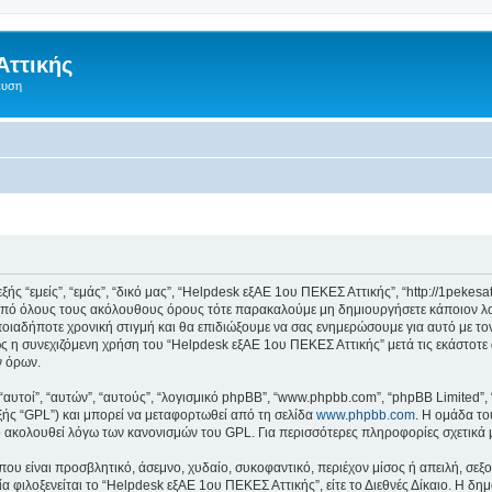
Αττικής
ευση
 “εμείς”, “εμάς”, “δικό μας”, “Helpdesk εξΑΕ 1ου ΠΕΚΕΣ Αττικής”, “http://1pekesa
 από όλους τους ακόλουθους όρους τότε παρακαλούμε μη δημιουργήσετε κάποιον λ
ποιαδήποτε χρονική στιγμή και θα επιδιώξουμε να σας ενημερώσουμε για αυτό με τ
 η συνεχιζόμενη χρήση του “Helpdesk εξΑΕ 1ου ΠΕΚΕΣ Αττικής” μετά τις εκάστοτε 
ν όρων.
 “αυτοί”, “αυτών”, “αυτούς”, “λογισμικό phpBB”, “www.phpbb.com”, “phpBB Limited
εξής “GPL”) και μπορεί να μεταφορτωθεί από τη σελίδα
www.phpbb.com
. Η ομάδα το
κό ακολουθεί λόγω των κανονισμών του GPL. Για περισσότερες πληροφορίες σχετικά
ου είναι προσβλητικό, άσεμνο, χυδαίο, συκοφαντικό, περιέχον μίσος ή απειλή, σε
ία φιλοξενείται το “Helpdesk εξΑΕ 1ου ΠΕΚΕΣ Αττικής”, είτε το Διεθνές Δίκαιο. Η δη