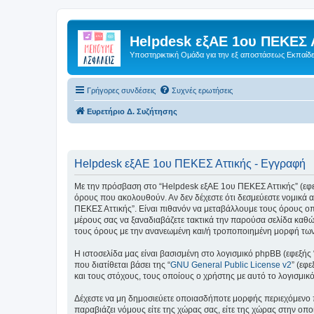
Helpdesk εξΑΕ 1ου ΠΕΚΕΣ 
Υποστηρικτική Ομάδα για την εξ αποστάσεως Εκπαίδ
Γρήγορες συνδέσεις
Συχνές ερωτήσεις
Ευρετήριο Δ. Συζήτησης
Helpdesk εξΑΕ 1ου ΠΕΚΕΣ Αττικής - Εγγραφή
Με την πρόσβαση στο “Helpdesk εξΑΕ 1ου ΠΕΚΕΣ Αττικής” (εφεξής
όρους που ακολουθούν. Αν δεν δέχεστε ότι δεσμεύεστε νομικά
ΠΕΚΕΣ Αττικής”. Είναι πιθανόν να μεταβάλλουμε τους όρους ο
μέρους σας να ξαναδιαβάζετε τακτικά την παρούσα σελίδα καθώς
τους όρους με την ανανεωμένη και/ή τροποποιημένη μορφή τω
Η ιστοσελίδα μας είναι βασισμένη στο λογισμικό phpBB (εφεξής
που διατίθεται βάσει της “
GNU General Public License v2
” (εφ
και τους στόχους, τους οποίους ο χρήστης με αυτό το λογισμι
Δέχεστε να μη δημοσιεύετε οποιασδήποτε μορφής περιεχόμενο π
παραβιάζει νόμους είτε της χώρας σας, είτε της χώρας στην οπο