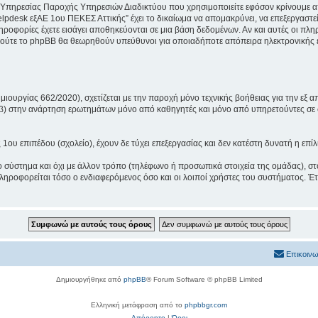
 Υπηρεσίας Παροχής Υπηρεσιών Διαδικτύου που χρησιμοποιείτε εφόσον κρίνουμε απ
lpdesk εξΑΕ 1ου ΠΕΚΕΣ Αττικής” έχει το δικαίωμα να απομακρύνει, να επεξεργαστεί
πληροφορίες έχετε εισάγει αποθηκεύονται σε μια βάση δεδομένων. Αν και αυτές οι 
 ούτε το phpBB θα θεωρηθούν υπεύθυνοι για οποιαδήποτε απόπειρα ηλεκτρονικής ε
ουργίας 662/2020), σχετίζεται με την παροχή μόνο τεχνικής βοήθειας για την εξ α
 β) στην ανάρτηση ερωτημάτων μόνο από καθηγητές και μόνο από υπηρετούντες σε 
υ επιπέδου (σχολείο), έχουν δε τύχει επεξεργασίας και δεν κατέστη δυνατή η επί
ο σύστημα και όχι με άλλον τρόπο (τηλέφωνο ή προσωπικά στοιχεία της ομάδας), στ
ηροφορείται τόσο ο ενδιαφερόμενος όσο και οι λοιποί χρήστες του συστήματος. Έτ
Επικοινω
Δημιουργήθηκε από
phpBB
® Forum Software © phpBB Limited
Ελληνική μετάφραση από το
phpbbgr.com
Απόρρητο
|
Όροι