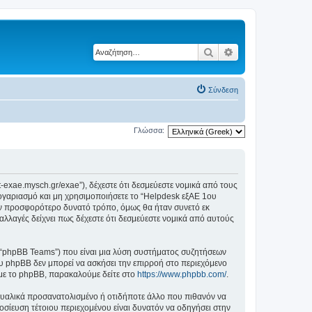
Αναζήτηση
Ειδική αναζήτηση
Σύνδεση
Γλώσσα:
t-exae.mysch.gr/exae”), δέχεστε ότι δεσμεύεστε νομικά από τους
ογαριασμό και μη χρησιμοποιήσετε το “Helpdesk εξΑΕ 1ου
ον προσφορότερο δυνατό τρόπο, όμως θα ήταν συνετό εκ
αλλαγές δείχνει πως δέχεστε ότι δεσμεύεστε νομικά από αυτούς
”, “phpBB Teams”) που είναι μια λύση συστήματος συζητήσεων
υ phpBB δεν μπορεί να ασκήσει την επιρροή στο περιεχόμενο
 με το phpBB, παρακαλούμε δείτε στο
https://www.phpbb.com/
.
ξουαλικά προσανατολισμένο ή οτιδήποτε άλλο που πιθανόν να
μοσίευση τέτοιου περιεχομένου είναι δυνατόν να οδηγήσει στην