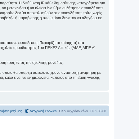
αραίτητο. Η διεύθυνση IP κάθε δημοσίευσης καταγράφεται για
, να μετακινήσει ή να κλείσει ένα θέμα συζήτησης οποιαδήποτε
πληροφορίες δεν θα αποκαλυφθούν σε οποιονδήποτε τρίτο χωρίς
ισβολής ή παραβίασης η οποία είναι δυνατόν να οδηγήσει σε
ποστάσεως εκπαίδευση. Περιορίζεται επίσης: α) στα
σχολεία αρμοδιότητας 1ου ΠΕΚΕΣ Αττικής (ΔΙΔΕ, ΔΙΠΕ Α'
λυσή τους εντός της σχολικής μονάδας.
ο οποίο θα υπάρχει σε εύλογο χρόνο αντίστοιχη ανάρτηση με
σι, καλό είναι να ενημερώνεται κάποιος από τη βάση γνώσης
νήστε μαζί μας
Διαγραφή cookies
Όλοι οι χρόνοι είναι
UTC+03:00