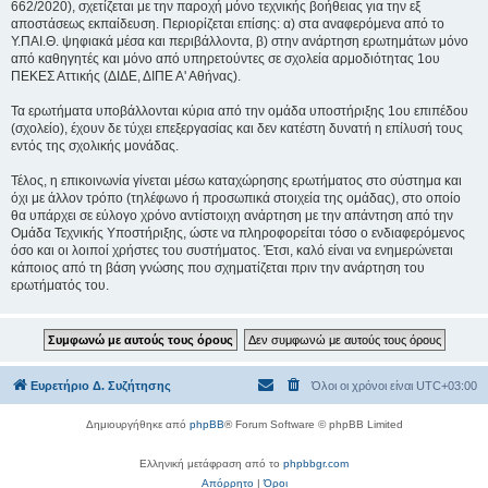
662/2020), σχετίζεται με την παροχή μόνο τεχνικής βοήθειας για την εξ
αποστάσεως εκπαίδευση. Περιορίζεται επίσης: α) στα αναφερόμενα από το
Υ.ΠΑΙ.Θ. ψηφιακά μέσα και περιβάλλοντα, β) στην ανάρτηση ερωτημάτων μόνο
από καθηγητές και μόνο από υπηρετούντες σε σχολεία αρμοδιότητας 1ου
ΠΕΚΕΣ Αττικής (ΔΙΔΕ, ΔΙΠΕ Α' Αθήνας).
Τα ερωτήματα υποβάλλονται κύρια από την ομάδα υποστήριξης 1ου επιπέδου
(σχολείο), έχουν δε τύχει επεξεργασίας και δεν κατέστη δυνατή η επίλυσή τους
εντός της σχολικής μονάδας.
Τέλος, η επικοινωνία γίνεται μέσω καταχώρησης ερωτήματος στο σύστημα και
όχι με άλλον τρόπο (τηλέφωνο ή προσωπικά στοιχεία της ομάδας), στο οποίο
θα υπάρχει σε εύλογο χρόνο αντίστοιχη ανάρτηση με την απάντηση από την
Ομάδα Τεχνικής Υποστήριξης, ώστε να πληροφορείται τόσο ο ενδιαφερόμενος
όσο και οι λοιποί χρήστες του συστήματος. Έτσι, καλό είναι να ενημερώνεται
κάποιος από τη βάση γνώσης που σχηματίζεται πριν την ανάρτηση του
ερωτήματός του.
Ευρετήριο Δ. Συζήτησης
Όλοι οι χρόνοι είναι
UTC+03:00
Δημιουργήθηκε από
phpBB
® Forum Software © phpBB Limited
Ελληνική μετάφραση από το
phpbbgr.com
Απόρρητο
|
Όροι