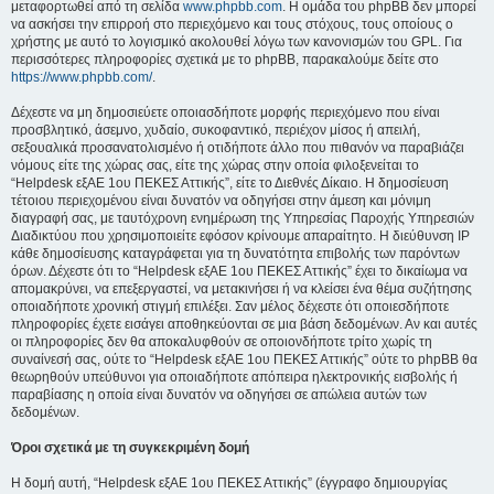
μεταφορτωθεί από τη σελίδα
www.phpbb.com
. Η ομάδα του phpBB δεν μπορεί
να ασκήσει την επιρροή στο περιεχόμενο και τους στόχους, τους οποίους ο
χρήστης με αυτό το λογισμικό ακολουθεί λόγω των κανονισμών του GPL. Για
περισσότερες πληροφορίες σχετικά με το phpBB, παρακαλούμε δείτε στο
https://www.phpbb.com/
.
Δέχεστε να μη δημοσιεύετε οποιασδήποτε μορφής περιεχόμενο που είναι
προσβλητικό, άσεμνο, χυδαίο, συκοφαντικό, περιέχον μίσος ή απειλή,
σεξουαλικά προσανατολισμένο ή οτιδήποτε άλλο που πιθανόν να παραβιάζει
νόμους είτε της χώρας σας, είτε της χώρας στην οποία φιλοξενείται το
“Helpdesk εξΑΕ 1ου ΠΕΚΕΣ Αττικής”, είτε το Διεθνές Δίκαιο. Η δημοσίευση
τέτοιου περιεχομένου είναι δυνατόν να οδηγήσει στην άμεση και μόνιμη
διαγραφή σας, με ταυτόχρονη ενημέρωση της Υπηρεσίας Παροχής Υπηρεσιών
Διαδικτύου που χρησιμοποιείτε εφόσον κρίνουμε απαραίτητο. Η διεύθυνση IP
κάθε δημοσίευσης καταγράφεται για τη δυνατότητα επιβολής των παρόντων
όρων. Δέχεστε ότι το “Helpdesk εξΑΕ 1ου ΠΕΚΕΣ Αττικής” έχει το δικαίωμα να
απομακρύνει, να επεξεργαστεί, να μετακινήσει ή να κλείσει ένα θέμα συζήτησης
οποιαδήποτε χρονική στιγμή επιλέξει. Σαν μέλος δέχεστε ότι οποιεσδήποτε
πληροφορίες έχετε εισάγει αποθηκεύονται σε μια βάση δεδομένων. Αν και αυτές
οι πληροφορίες δεν θα αποκαλυφθούν σε οποιονδήποτε τρίτο χωρίς τη
συναίνεσή σας, ούτε το “Helpdesk εξΑΕ 1ου ΠΕΚΕΣ Αττικής” ούτε το phpBB θα
θεωρηθούν υπεύθυνοι για οποιαδήποτε απόπειρα ηλεκτρονικής εισβολής ή
παραβίασης η οποία είναι δυνατόν να οδηγήσει σε απώλεια αυτών των
δεδομένων.
Όροι σχετικά με τη συγκεκριμένη δομή
Η δομή αυτή, “Helpdesk εξΑΕ 1ου ΠΕΚΕΣ Αττικής” (έγγραφο δημιουργίας