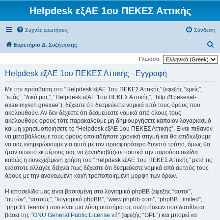
Helpdesk εξΑΕ 1ου ΠΕΚΕΣ Αττικής
Συχνές ερωτήσεις
Σύνδεση
Α
Ευρετήριο Δ. Συζήτησης
ν
Γλώσσα:
α
Helpdesk εξΑΕ 1ου ΠΕΚΕΣ Αττικής - Εγγραφή
ζ
Με την πρόσβαση στο “Helpdesk εξΑΕ 1ου ΠΕΚΕΣ Αττικής” (εφεξής “εμείς”,
ή
“εμάς”, “δικό μας”, “Helpdesk εξΑΕ 1ου ΠΕΚΕΣ Αττικής”, “http://1pekesat-
τ
exae.mysch.gr/exae”), δέχεστε ότι δεσμεύεστε νομικά από τους όρους που
ακολουθούν. Αν δεν δέχεστε ότι δεσμεύεστε νομικά από όλους τους
η
ακόλουθους όρους τότε παρακαλούμε μη δημιουργήσετε κάποιον λογαριασμό
σ
και μη χρησιμοποιήσετε το “Helpdesk εξΑΕ 1ου ΠΕΚΕΣ Αττικής”. Είναι πιθανόν
να μεταβάλλουμε τους όρους οποιαδήποτε χρονική στιγμή και θα επιδιώξουμε
η
να σας ενημερώσουμε για αυτό με τον προσφορότερο δυνατό τρόπο, όμως θα
ήταν συνετό εκ μέρους σας να ξαναδιαβάζετε τακτικά την παρούσα σελίδα
καθώς η συνεχιζόμενη χρήση του “Helpdesk εξΑΕ 1ου ΠΕΚΕΣ Αττικής” μετά τις
εκάστοτε αλλαγές δείχνει πως δέχεστε ότι δεσμεύεστε νομικά από αυτούς τους
όρους με την ανανεωμένη και/ή τροποποιημένη μορφή των όρων.
Η ιστοσελίδα μας είναι βασισμένη στο λογισμικό phpBB (εφεξής “αυτοί”,
“αυτών”, “αυτούς”, “λογισμικό phpBB”, “www.phpbb.com”, “phpBB Limited”,
“phpBB Teams”) που είναι μια λύση συστήματος συζητήσεων που διατίθεται
βάσει της “
GNU General Public License v2
” (εφεξής “GPL”) και μπορεί να