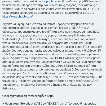
μεταφορτωθεί από τη σελίδα
www.phpbb.com
. Η ομάδα του phpBB δεν μπορεί
να ασκήσει την επιρροή στο περιεχόμενο και τους στόχους, τους οποίους ο
χρήστης με αυτό το λογισμικό ακολουθεί λόγω των κανονισμών του GPL. Για
περισσότερες πληροφορίες σχετικά με το phpBB, παρακαλούμε δείτε στο
https://www.phpbb.com/
.
Δέχεστε να μη δημοσιεύετε οποιασδήποτε μορφής περιεχόμενο που είναι
προσβλητικό, άσεμνο, χυδαίο, συκοφαντικό, περιέχον μίσος ή απειλή,
σεξουαλικά προσανατολισμένο ή οτιδήποτε άλλο που πιθανόν να παραβιάζει
νόμους είτε της χώρας σας, είτε της χώρας στην οποία φιλοξενείται το
“Helpdesk εξΑΕ 1ου ΠΕΚΕΣ Αττικής”, είτε το Διεθνές Δίκαιο. Η δημοσίευση
τέτοιου περιεχομένου είναι δυνατόν να οδηγήσει στην άμεση και μόνιμη
διαγραφή σας, με ταυτόχρονη ενημέρωση της Υπηρεσίας Παροχής Υπηρεσιών
Διαδικτύου που χρησιμοποιείτε εφόσον κρίνουμε απαραίτητο. Η διεύθυνση IP
κάθε δημοσίευσης καταγράφεται για τη δυνατότητα επιβολής των παρόντων
όρων. Δέχεστε ότι το “Helpdesk εξΑΕ 1ου ΠΕΚΕΣ Αττικής” έχει το δικαίωμα να
απομακρύνει, να επεξεργαστεί, να μετακινήσει ή να κλείσει ένα θέμα συζήτησης
οποιαδήποτε χρονική στιγμή επιλέξει. Σαν μέλος δέχεστε ότι οποιεσδήποτε
πληροφορίες έχετε εισάγει αποθηκεύονται σε μια βάση δεδομένων. Αν και αυτές
οι πληροφορίες δεν θα αποκαλυφθούν σε οποιονδήποτε τρίτο χωρίς τη
συναίνεσή σας, ούτε το “Helpdesk εξΑΕ 1ου ΠΕΚΕΣ Αττικής” ούτε το phpBB θα
θεωρηθούν υπεύθυνοι για οποιαδήποτε απόπειρα ηλεκτρονικής εισβολής ή
παραβίασης η οποία είναι δυνατόν να οδηγήσει σε απώλεια αυτών των
δεδομένων.
Όροι σχετικά με τη συγκεκριμένη δομή
Η δομή αυτή, “Helpdesk εξΑΕ 1ου ΠΕΚΕΣ Αττικής” (έγγραφο δημιουργίας