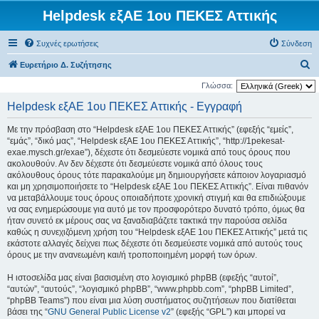
Helpdesk εξΑΕ 1ου ΠΕΚΕΣ Αττικής
Συχνές ερωτήσεις
Σύνδεση
Α
Ευρετήριο Δ. Συζήτησης
ν
Γλώσσα:
α
Helpdesk εξΑΕ 1ου ΠΕΚΕΣ Αττικής - Εγγραφή
ζ
Με την πρόσβαση στο “Helpdesk εξΑΕ 1ου ΠΕΚΕΣ Αττικής” (εφεξής “εμείς”,
ή
“εμάς”, “δικό μας”, “Helpdesk εξΑΕ 1ου ΠΕΚΕΣ Αττικής”, “http://1pekesat-
τ
exae.mysch.gr/exae”), δέχεστε ότι δεσμεύεστε νομικά από τους όρους που
ακολουθούν. Αν δεν δέχεστε ότι δεσμεύεστε νομικά από όλους τους
η
ακόλουθους όρους τότε παρακαλούμε μη δημιουργήσετε κάποιον λογαριασμό
σ
και μη χρησιμοποιήσετε το “Helpdesk εξΑΕ 1ου ΠΕΚΕΣ Αττικής”. Είναι πιθανόν
να μεταβάλλουμε τους όρους οποιαδήποτε χρονική στιγμή και θα επιδιώξουμε
η
να σας ενημερώσουμε για αυτό με τον προσφορότερο δυνατό τρόπο, όμως θα
ήταν συνετό εκ μέρους σας να ξαναδιαβάζετε τακτικά την παρούσα σελίδα
καθώς η συνεχιζόμενη χρήση του “Helpdesk εξΑΕ 1ου ΠΕΚΕΣ Αττικής” μετά τις
εκάστοτε αλλαγές δείχνει πως δέχεστε ότι δεσμεύεστε νομικά από αυτούς τους
όρους με την ανανεωμένη και/ή τροποποιημένη μορφή των όρων.
Η ιστοσελίδα μας είναι βασισμένη στο λογισμικό phpBB (εφεξής “αυτοί”,
“αυτών”, “αυτούς”, “λογισμικό phpBB”, “www.phpbb.com”, “phpBB Limited”,
“phpBB Teams”) που είναι μια λύση συστήματος συζητήσεων που διατίθεται
βάσει της “
GNU General Public License v2
” (εφεξής “GPL”) και μπορεί να