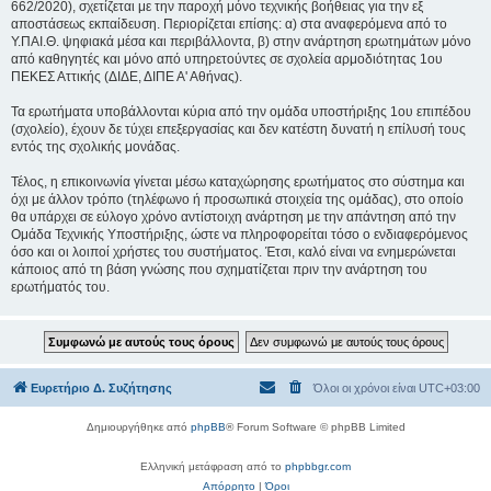
662/2020), σχετίζεται με την παροχή μόνο τεχνικής βοήθειας για την εξ
αποστάσεως εκπαίδευση. Περιορίζεται επίσης: α) στα αναφερόμενα από το
Υ.ΠΑΙ.Θ. ψηφιακά μέσα και περιβάλλοντα, β) στην ανάρτηση ερωτημάτων μόνο
από καθηγητές και μόνο από υπηρετούντες σε σχολεία αρμοδιότητας 1ου
ΠΕΚΕΣ Αττικής (ΔΙΔΕ, ΔΙΠΕ Α' Αθήνας).
Τα ερωτήματα υποβάλλονται κύρια από την ομάδα υποστήριξης 1ου επιπέδου
(σχολείο), έχουν δε τύχει επεξεργασίας και δεν κατέστη δυνατή η επίλυσή τους
εντός της σχολικής μονάδας.
Τέλος, η επικοινωνία γίνεται μέσω καταχώρησης ερωτήματος στο σύστημα και
όχι με άλλον τρόπο (τηλέφωνο ή προσωπικά στοιχεία της ομάδας), στο οποίο
θα υπάρχει σε εύλογο χρόνο αντίστοιχη ανάρτηση με την απάντηση από την
Ομάδα Τεχνικής Υποστήριξης, ώστε να πληροφορείται τόσο ο ενδιαφερόμενος
όσο και οι λοιποί χρήστες του συστήματος. Έτσι, καλό είναι να ενημερώνεται
κάποιος από τη βάση γνώσης που σχηματίζεται πριν την ανάρτηση του
ερωτήματός του.
Ευρετήριο Δ. Συζήτησης
Όλοι οι χρόνοι είναι
UTC+03:00
Δημιουργήθηκε από
phpBB
® Forum Software © phpBB Limited
Ελληνική μετάφραση από το
phpbbgr.com
Απόρρητο
|
Όροι