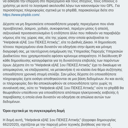
να ασκήσει την επιρροή στο περιεχόμενο και τους στόχους, τους οποίους ο
χρήστης με αυτό το λογισμικό ακολουθεί λόγω των κανονισμών του GPL. Για
περισσότερες πληροφορίες σχετικά με το phpBB, παρακαλούμε δείτε στο
https://www.phpbb.com/
.
Δέχεστε να μη δημοσιεύετε οποιασδήποτε μορφής περιεχόμενο που είναι
προσβλητικό, άσεμνο, χυδαίο, συκοφαντικό, περιέχον μίσος ή απειλή,
σεξουαλικά προσανατολισμένο ή οτιδήποτε άλλο που πιθανόν να παραβιάζει
νόμους είτε της χώρας σας, είτε της χώρας στην οποία φιλοξενείται το
“Helpdesk εξΑΕ 1ου ΠΕΚΕΣ Αττικής”, είτε το Διεθνές Δίκαιο. Η δημοσίευση
τέτοιου περιεχομένου είναι δυνατόν να οδηγήσει στην άμεση και μόνιμη
διαγραφή σας, με ταυτόχρονη ενημέρωση της Υπηρεσίας Παροχής Υπηρεσιών
Διαδικτύου που χρησιμοποιείτε εφόσον κρίνουμε απαραίτητο. Η διεύθυνση IP
κάθε δημοσίευσης καταγράφεται για τη δυνατότητα επιβολής των παρόντων
όρων. Δέχεστε ότι το “Helpdesk εξΑΕ 1ου ΠΕΚΕΣ Αττικής” έχει το δικαίωμα να
απομακρύνει, να επεξεργαστεί, να μετακινήσει ή να κλείσει ένα θέμα συζήτησης
οποιαδήποτε χρονική στιγμή επιλέξει. Σαν μέλος δέχεστε ότι οποιεσδήποτε
πληροφορίες έχετε εισάγει αποθηκεύονται σε μια βάση δεδομένων. Αν και αυτές
οι πληροφορίες δεν θα αποκαλυφθούν σε οποιονδήποτε τρίτο χωρίς τη
συναίνεσή σας, ούτε το “Helpdesk εξΑΕ 1ου ΠΕΚΕΣ Αττικής” ούτε το phpBB θα
θεωρηθούν υπεύθυνοι για οποιαδήποτε απόπειρα ηλεκτρονικής εισβολής ή
παραβίασης η οποία είναι δυνατόν να οδηγήσει σε απώλεια αυτών των
δεδομένων.
Όροι σχετικά με τη συγκεκριμένη δομή
Η δομή αυτή, “Helpdesk εξΑΕ 1ου ΠΕΚΕΣ Αττικής” (έγγραφο δημιουργίας
662/2020), σχετίζεται με την παροχή μόνο τεχνικής βοήθειας για την εξ