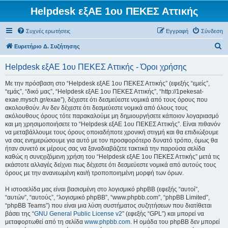
Helpdesk εξΑΕ 1ου ΠΕΚΕΣ Αττικής
Συχνές ερωτήσεις
Εγγραφή
Σύνδεση
Α
Ευρετήριο Δ. Συζήτησης
ν
Helpdesk εξΑΕ 1ου ΠΕΚΕΣ Αττικής - Όροι χρήσης
α
ζ
Με την πρόσβαση στο “Helpdesk εξΑΕ 1ου ΠΕΚΕΣ Αττικής” (εφεξής “εμείς”,
“εμάς”, “δικό μας”, “Helpdesk εξΑΕ 1ου ΠΕΚΕΣ Αττικής”, “http://1pekesat-
ή
exae.mysch.gr/exae”), δέχεστε ότι δεσμεύεστε νομικά από τους όρους που
τ
ακολουθούν. Αν δεν δέχεστε ότι δεσμεύεστε νομικά από όλους τους
ακόλουθους όρους τότε παρακαλούμε μη δημιουργήσετε κάποιον λογαριασμό
η
και μη χρησιμοποιήσετε το “Helpdesk εξΑΕ 1ου ΠΕΚΕΣ Αττικής”. Είναι πιθανόν
σ
να μεταβάλλουμε τους όρους οποιαδήποτε χρονική στιγμή και θα επιδιώξουμε
να σας ενημερώσουμε για αυτό με τον προσφορότερο δυνατό τρόπο, όμως θα
η
ήταν συνετό εκ μέρους σας να ξαναδιαβάζετε τακτικά την παρούσα σελίδα
καθώς η συνεχιζόμενη χρήση του “Helpdesk εξΑΕ 1ου ΠΕΚΕΣ Αττικής” μετά τις
εκάστοτε αλλαγές δείχνει πως δέχεστε ότι δεσμεύεστε νομικά από αυτούς τους
όρους με την ανανεωμένη και/ή τροποποιημένη μορφή των όρων.
Η ιστοσελίδα μας είναι βασισμένη στο λογισμικό phpBB (εφεξής “αυτοί”,
“αυτών”, “αυτούς”, “λογισμικό phpBB”, “www.phpbb.com”, “phpBB Limited”,
“phpBB Teams”) που είναι μια λύση συστήματος συζητήσεων που διατίθεται
βάσει της “
GNU General Public License v2
” (εφεξής “GPL”) και μπορεί να
μεταφορτωθεί από τη σελίδα
www.phpbb.com
. Η ομάδα του phpBB δεν μπορεί