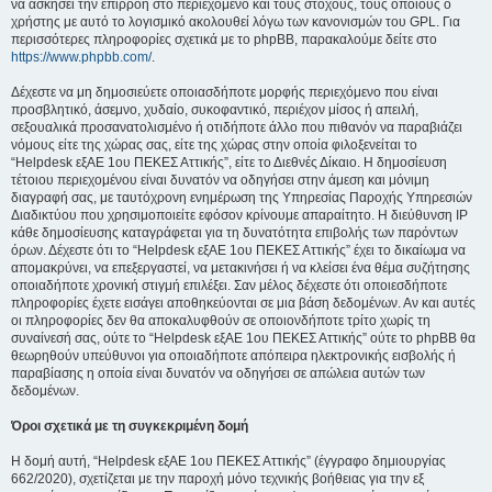
να ασκήσει την επιρροή στο περιεχόμενο και τους στόχους, τους οποίους ο
χρήστης με αυτό το λογισμικό ακολουθεί λόγω των κανονισμών του GPL. Για
περισσότερες πληροφορίες σχετικά με το phpBB, παρακαλούμε δείτε στο
https://www.phpbb.com/
.
Δέχεστε να μη δημοσιεύετε οποιασδήποτε μορφής περιεχόμενο που είναι
προσβλητικό, άσεμνο, χυδαίο, συκοφαντικό, περιέχον μίσος ή απειλή,
σεξουαλικά προσανατολισμένο ή οτιδήποτε άλλο που πιθανόν να παραβιάζει
νόμους είτε της χώρας σας, είτε της χώρας στην οποία φιλοξενείται το
“Helpdesk εξΑΕ 1ου ΠΕΚΕΣ Αττικής”, είτε το Διεθνές Δίκαιο. Η δημοσίευση
τέτοιου περιεχομένου είναι δυνατόν να οδηγήσει στην άμεση και μόνιμη
διαγραφή σας, με ταυτόχρονη ενημέρωση της Υπηρεσίας Παροχής Υπηρεσιών
Διαδικτύου που χρησιμοποιείτε εφόσον κρίνουμε απαραίτητο. Η διεύθυνση IP
κάθε δημοσίευσης καταγράφεται για τη δυνατότητα επιβολής των παρόντων
όρων. Δέχεστε ότι το “Helpdesk εξΑΕ 1ου ΠΕΚΕΣ Αττικής” έχει το δικαίωμα να
απομακρύνει, να επεξεργαστεί, να μετακινήσει ή να κλείσει ένα θέμα συζήτησης
οποιαδήποτε χρονική στιγμή επιλέξει. Σαν μέλος δέχεστε ότι οποιεσδήποτε
πληροφορίες έχετε εισάγει αποθηκεύονται σε μια βάση δεδομένων. Αν και αυτές
οι πληροφορίες δεν θα αποκαλυφθούν σε οποιονδήποτε τρίτο χωρίς τη
συναίνεσή σας, ούτε το “Helpdesk εξΑΕ 1ου ΠΕΚΕΣ Αττικής” ούτε το phpBB θα
θεωρηθούν υπεύθυνοι για οποιαδήποτε απόπειρα ηλεκτρονικής εισβολής ή
παραβίασης η οποία είναι δυνατόν να οδηγήσει σε απώλεια αυτών των
δεδομένων.
Όροι σχετικά με τη συγκεκριμένη δομή
Η δομή αυτή, “Helpdesk εξΑΕ 1ου ΠΕΚΕΣ Αττικής” (έγγραφο δημιουργίας
662/2020), σχετίζεται με την παροχή μόνο τεχνικής βοήθειας για την εξ