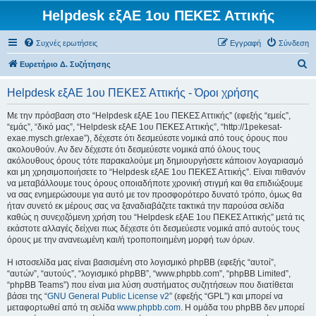
Helpdesk εξΑΕ 1ου ΠΕΚΕΣ Αττικής
Συχνές ερωτήσεις
Εγγραφή
Σύνδεση
Α
Ευρετήριο Δ. Συζήτησης
ν
Helpdesk εξΑΕ 1ου ΠΕΚΕΣ Αττικής - Όροι χρήσης
α
ζ
Με την πρόσβαση στο “Helpdesk εξΑΕ 1ου ΠΕΚΕΣ Αττικής” (εφεξής “εμείς”,
“εμάς”, “δικό μας”, “Helpdesk εξΑΕ 1ου ΠΕΚΕΣ Αττικής”, “http://1pekesat-
ή
exae.mysch.gr/exae”), δέχεστε ότι δεσμεύεστε νομικά από τους όρους που
τ
ακολουθούν. Αν δεν δέχεστε ότι δεσμεύεστε νομικά από όλους τους
ακόλουθους όρους τότε παρακαλούμε μη δημιουργήσετε κάποιον λογαριασμό
η
και μη χρησιμοποιήσετε το “Helpdesk εξΑΕ 1ου ΠΕΚΕΣ Αττικής”. Είναι πιθανόν
σ
να μεταβάλλουμε τους όρους οποιαδήποτε χρονική στιγμή και θα επιδιώξουμε
να σας ενημερώσουμε για αυτό με τον προσφορότερο δυνατό τρόπο, όμως θα
η
ήταν συνετό εκ μέρους σας να ξαναδιαβάζετε τακτικά την παρούσα σελίδα
καθώς η συνεχιζόμενη χρήση του “Helpdesk εξΑΕ 1ου ΠΕΚΕΣ Αττικής” μετά τις
εκάστοτε αλλαγές δείχνει πως δέχεστε ότι δεσμεύεστε νομικά από αυτούς τους
όρους με την ανανεωμένη και/ή τροποποιημένη μορφή των όρων.
Η ιστοσελίδα μας είναι βασισμένη στο λογισμικό phpBB (εφεξής “αυτοί”,
“αυτών”, “αυτούς”, “λογισμικό phpBB”, “www.phpbb.com”, “phpBB Limited”,
“phpBB Teams”) που είναι μια λύση συστήματος συζητήσεων που διατίθεται
βάσει της “
GNU General Public License v2
” (εφεξής “GPL”) και μπορεί να
μεταφορτωθεί από τη σελίδα
www.phpbb.com
. Η ομάδα του phpBB δεν μπορεί