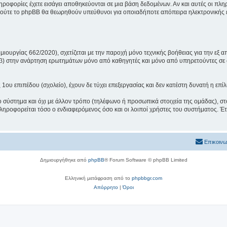
πληροφορίες έχετε εισάγει αποθηκεύονται σε μια βάση δεδομένων. Αν και αυτές οι 
 ούτε το phpBB θα θεωρηθούν υπεύθυνοι για οποιαδήποτε απόπειρα ηλεκτρονικής ε
ουργίας 662/2020), σχετίζεται με την παροχή μόνο τεχνικής βοήθειας για την εξ α
 β) στην ανάρτηση ερωτημάτων μόνο από καθηγητές και μόνο από υπηρετούντες σε 
υ επιπέδου (σχολείο), έχουν δε τύχει επεξεργασίας και δεν κατέστη δυνατή η επί
ο σύστημα και όχι με άλλον τρόπο (τηλέφωνο ή προσωπικά στοιχεία της ομάδας), στ
ηροφορείται τόσο ο ενδιαφερόμενος όσο και οι λοιποί χρήστες του συστήματος. Έτ
Επικοινω
Δημιουργήθηκε από
phpBB
® Forum Software © phpBB Limited
Ελληνική μετάφραση από το
phpbbgr.com
Απόρρητο
|
Όροι