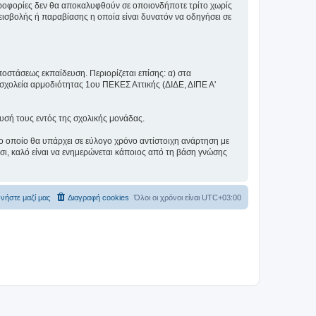
πληροφορίες δεν θα αποκαλυφθούν σε οποιονδήποτε τρίτο χωρίς
ισβολής ή παραβίασης η οποία είναι δυνατόν να οδηγήσει σε
ποστάσεως εκπαίδευση. Περιορίζεται επίσης: α) στα
σχολεία αρμοδιότητας 1ου ΠΕΚΕΣ Αττικής (ΔΙΔΕ, ΔΙΠΕ Α'
λυσή τους εντός της σχολικής μονάδας.
ο οποίο θα υπάρχει σε εύλογο χρόνο αντίστοιχη ανάρτηση με
σι, καλό είναι να ενημερώνεται κάποιος από τη βάση γνώσης
νήστε μαζί μας
Διαγραφή cookies
Όλοι οι χρόνοι είναι
UTC+03:00