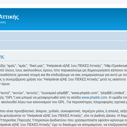
Αττικής
ευση
ης
 “εμείς”, “εμάς”, “δικό μας”, “Helpdesk εξΑΕ 1ου ΠΕΚΕΣ Αττικής”, “http://1pekesa
 από όλους τους ακόλουθους όρους τότε παρακαλούμε μη δημιουργήσετε κάποιον λ
ποιαδήποτε χρονική στιγμή και θα επιδιώξουμε να σας ενημερώσουμε για αυτό με τ
 η συνεχιζόμενη χρήση του “Helpdesk εξΑΕ 1ου ΠΕΚΕΣ Αττικής” μετά τις εκάστοτε 
ν όρων.
 “αυτοί”, “αυτών”, “αυτούς”, “λογισμικό phpBB”, “www.phpbb.com”, “phpBB Limited
εξής “GPL”) και μπορεί να μεταφορτωθεί από τη σελίδα
www.phpbb.com
. Η ομάδα το
κό ακολουθεί λόγω των κανονισμών του GPL. Για περισσότερες πληροφορίες σχετικά
ου είναι προσβλητικό, άσεμνο, χυδαίο, συκοφαντικό, περιέχον μίσος ή απειλή, σε
ία φιλοξενείται το “Helpdesk εξΑΕ 1ου ΠΕΚΕΣ Αττικής”, είτε το Διεθνές Δίκαιο. Η δη
 Υπηρεσίας Παροχής Υπηρεσιών Διαδικτύου που χρησιμοποιείτε εφόσον κρίνουμε απ
lpdesk εξΑΕ 1ου ΠΕΚΕΣ Αττικής” έχει το δικαίωμα να απομακρύνει, να επεξεργαστεί