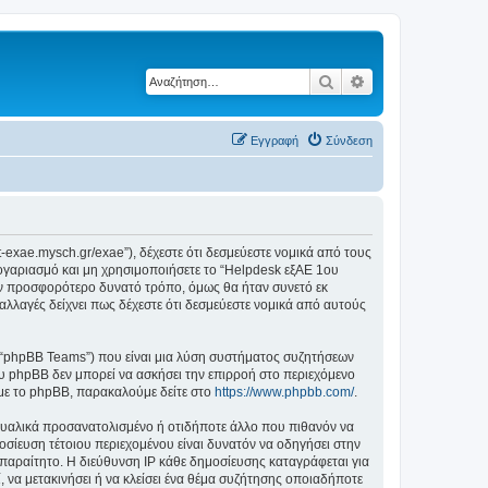
Αναζήτηση
Ειδική αναζήτηση
Εγγραφή
Σύνδεση
t-exae.mysch.gr/exae”), δέχεστε ότι δεσμεύεστε νομικά από τους
ογαριασμό και μη χρησιμοποιήσετε το “Helpdesk εξΑΕ 1ου
ον προσφορότερο δυνατό τρόπο, όμως θα ήταν συνετό εκ
αλλαγές δείχνει πως δέχεστε ότι δεσμεύεστε νομικά από αυτούς
”, “phpBB Teams”) που είναι μια λύση συστήματος συζητήσεων
υ phpBB δεν μπορεί να ασκήσει την επιρροή στο περιεχόμενο
 με το phpBB, παρακαλούμε δείτε στο
https://www.phpbb.com/
.
ξουαλικά προσανατολισμένο ή οτιδήποτε άλλο που πιθανόν να
μοσίευση τέτοιου περιεχομένου είναι δυνατόν να οδηγήσει στην
αραίτητο. Η διεύθυνση IP κάθε δημοσίευσης καταγράφεται για
, να μετακινήσει ή να κλείσει ένα θέμα συζήτησης οποιαδήποτε