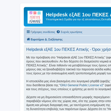
Helpdesk εξΑΕ 1ου ΠΕΚΕΣ 
Υποστηρικτική Ομάδα για την εξ αποστάσεως Εκπαίδ
Γρήγορες συνδέσεις
Συχνές ερωτήσεις
Ευρετήριο Δ. Συζήτησης
Helpdesk εξΑΕ 1ου ΠΕΚΕΣ Αττικής - Όροι χρήσ
Με την πρόσβαση στο “Helpdesk εξΑΕ 1ου ΠΕΚΕΣ Αττικής” (εφεξής
όρους που ακολουθούν. Αν δεν δέχεστε ότι δεσμεύεστε νομικά
ΠΕΚΕΣ Αττικής”. Είναι πιθανόν να μεταβάλλουμε τους όρους ο
μέρους σας να ξαναδιαβάζετε τακτικά την παρούσα σελίδα καθώς
τους όρους με την ανανεωμένη και/ή τροποποιημένη μορφή τω
Η ιστοσελίδα μας είναι βασισμένη στο λογισμικό phpBB (εφεξής
που διατίθεται βάσει της “
GNU General Public License v2
” (εφ
και τους στόχους, τους οποίους ο χρήστης με αυτό το λογισμι
Δέχεστε να μη δημοσιεύετε οποιασδήποτε μορφής περιεχόμενο π
παραβιάζει νόμους είτε της χώρας σας, είτε της χώρας στην οπο
άμεση και μόνιμη διαγραφή σας, με ταυτόχρονη ενημέρωση της
τη δυνατότητα επιβολής των παρόντων όρων. Δέχεστε ότι το “He