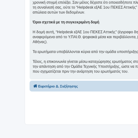
χρονική στιγμή επιλέξει. Σαν μέλος δέχεστε ότι οποιεσδήποτε 
τη συναίνεσή σας, ούτε το “Helpdesk εξΑΕ 1ου ΠΕΚΕΣ Αττικής”
απώλεια αυτών των δεδομένων.
Όροι σχετικά με τη συγκεκριμένη δομή
Η δομή αυτή, “Helpdesk εξΑΕ 1ου ΠΕΚΕΣ Αττικής” (έγγραφο δημι
αναφερόμενα από το Υ.ΠΑΙ.Θ. ψηφιακά μέσα και περιβάλλοντα,
Αθήνας).
Τα ερωτήματα υποβάλλονται κύρια από την ομάδα υποστήριξης 1ο
Τέλος, η επικοινωνία γίνεται μέσω καταχώρησης ερωτήματος στ
την απάντηση από την Ομάδα Τεχνικής Υποστήριξης, ώστε να πλ
που σχηματίζεται πριν την ανάρτηση του ερωτήματός του.
Ευρετήριο Δ. Συζήτησης