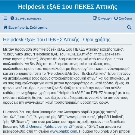
Helpdesk εξΑΕ 1ου ΠΕΚΕΣ Αττικής
Συχνές ερωτήσεις
Εγγραφή
Σύνδεση
Α
Ευρετήριο Δ. Συζήτησης
ν
Helpdesk εξΑΕ 1ου ΠΕΚΕΣ Αττικής - Όροι χρήσης
α
ζ
Με την πρόσβαση στο “Helpdesk εξΑΕ 1ου ΠΕΚΕΣ Αττικής” (εφεξής “εμείς”,
“εμάς”, “δικό μας”, “Helpdesk εξΑΕ 1ου ΠΕΚΕΣ Αττικής”, “http://1pekesat-
ή
exae.mysch.gr/exae”), δέχεστε ότι δεσμεύεστε νομικά από τους όρους που
τ
ακολουθούν. Αν δεν δέχεστε ότι δεσμεύεστε νομικά από όλους τους
ακόλουθους όρους τότε παρακαλούμε μη δημιουργήσετε κάποιον λογαριασμό
η
και μη χρησιμοποιήσετε το “Helpdesk εξΑΕ 1ου ΠΕΚΕΣ Αττικής”. Είναι πιθανόν
σ
να μεταβάλλουμε τους όρους οποιαδήποτε χρονική στιγμή και θα επιδιώξουμε
να σας ενημερώσουμε για αυτό με τον προσφορότερο δυνατό τρόπο, όμως θα
η
ήταν συνετό εκ μέρους σας να ξαναδιαβάζετε τακτικά την παρούσα σελίδα
καθώς η συνεχιζόμενη χρήση του “Helpdesk εξΑΕ 1ου ΠΕΚΕΣ Αττικής” μετά τις
εκάστοτε αλλαγές δείχνει πως δέχεστε ότι δεσμεύεστε νομικά από αυτούς τους
όρους με την ανανεωμένη και/ή τροποποιημένη μορφή των όρων.
Η ιστοσελίδα μας είναι βασισμένη στο λογισμικό phpBB (εφεξής “αυτοί”,
“αυτών”, “αυτούς”, “λογισμικό phpBB”, “www.phpbb.com”, “phpBB Limited”,
“phpBB Teams”) που είναι μια λύση συστήματος συζητήσεων που διατίθεται
βάσει της “
GNU General Public License v2
” (εφεξής “GPL”) και μπορεί να
μεταφορτωθεί από τη σελίδα
www.phpbb.com
. Η ομάδα του phpBB δεν μπορεί