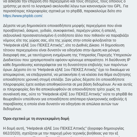
να ασκήσει την επιρροή στο περιεχόμενο και τους στόχους, τους οποίους ο
χρήστης με αυτό το λογισμικό ακολουθεί λόγω των κανονισμών του GPL. Για
περισσότερες πληροφορίες σχετικά με το phpBB, παρακαλούμε δείτε στο
https://www.phpbb.com/
.
Δέχεστε να μη δημοσιεύετε οποιασδήποτε μορφής περιεχόμενο που είναι
προσβλητικό, άσεμνο, χυδαίο, συκοφαντικό, περιέχον μίσος ή απειλή,
σεξουαλικά προσανατολισμένο ή οτιδήποτε άλλο που πιθανόν να παραβιάζει
νόμους είτε της χώρας σας, είτε της χώρας στην οποία φιλοξενείται το
“Helpdesk εξΑΕ 1ου ΠΕΚΕΣ Αττικής”, είτε το Διεθνές Δίκαιο. Η δημοσίευση
τέτοιου περιεχομένου είναι δυνατόν να οδηγήσει στην άμεση και μόνιμη
διαγραφή σας, με ταυτόχρονη ενημέρωση της Υπηρεσίας Παροχής Υπηρεσιών
Διαδικτύου που χρησιμοποιείτε εφόσον κρίνουμε απαραίτητο. Η διεύθυνση IP
κάθε δημοσίευσης καταγράφεται για τη δυνατότητα επιβολής των παρόντων
όρων. Δέχεστε ότι το “Helpdesk εξΑΕ 1ου ΠΕΚΕΣ Αττικής” έχει το δικαίωμα να
απομακρύνει, να επεξεργαστεί, να μετακινήσει ή να κλείσει ένα θέμα συζήτησης
οποιαδήποτε χρονική στιγμή επιλέξει. Σαν μέλος δέχεστε ότι οποιεσδήποτε
πληροφορίες έχετε εισάγει αποθηκεύονται σε μια βάση δεδομένων. Αν και αυτές
οι πληροφορίες δεν θα αποκαλυφθούν σε οποιονδήποτε τρίτο χωρίς τη
συναίνεσή σας, ούτε το “Helpdesk εξΑΕ 1ου ΠΕΚΕΣ Αττικής” ούτε το phpBB θα
θεωρηθούν υπεύθυνοι για οποιαδήποτε απόπειρα ηλεκτρονικής εισβολής ή
παραβίασης η οποία είναι δυνατόν να οδηγήσει σε απώλεια αυτών των
δεδομένων.
Όροι σχετικά με τη συγκεκριμένη δομή
Η δομή αυτή, “Helpdesk εξΑΕ 1ου ΠΕΚΕΣ Αττικής” (έγγραφο δημιουργίας
662/2020), σχετίζεται με την παροχή μόνο τεχνικής βοήθειας για την εξ