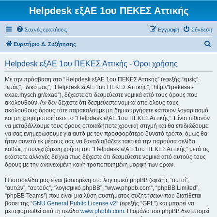
Helpdesk εξΑΕ 1ου ΠΕΚΕΣ Αττικής
Συχνές ερωτήσεις
Εγγραφή
Σύνδεση
Α
Ευρετήριο Δ. Συζήτησης
ν
Helpdesk εξΑΕ 1ου ΠΕΚΕΣ Αττικής - Όροι χρήσης
α
ζ
Με την πρόσβαση στο “Helpdesk εξΑΕ 1ου ΠΕΚΕΣ Αττικής” (εφεξής “εμείς”,
“εμάς”, “δικό μας”, “Helpdesk εξΑΕ 1ου ΠΕΚΕΣ Αττικής”, “http://1pekesat-
ή
exae.mysch.gr/exae”), δέχεστε ότι δεσμεύεστε νομικά από τους όρους που
τ
ακολουθούν. Αν δεν δέχεστε ότι δεσμεύεστε νομικά από όλους τους
ακόλουθους όρους τότε παρακαλούμε μη δημιουργήσετε κάποιον λογαριασμό
η
και μη χρησιμοποιήσετε το “Helpdesk εξΑΕ 1ου ΠΕΚΕΣ Αττικής”. Είναι πιθανόν
σ
να μεταβάλλουμε τους όρους οποιαδήποτε χρονική στιγμή και θα επιδιώξουμε
να σας ενημερώσουμε για αυτό με τον προσφορότερο δυνατό τρόπο, όμως θα
η
ήταν συνετό εκ μέρους σας να ξαναδιαβάζετε τακτικά την παρούσα σελίδα
καθώς η συνεχιζόμενη χρήση του “Helpdesk εξΑΕ 1ου ΠΕΚΕΣ Αττικής” μετά τις
εκάστοτε αλλαγές δείχνει πως δέχεστε ότι δεσμεύεστε νομικά από αυτούς τους
όρους με την ανανεωμένη και/ή τροποποιημένη μορφή των όρων.
Η ιστοσελίδα μας είναι βασισμένη στο λογισμικό phpBB (εφεξής “αυτοί”,
“αυτών”, “αυτούς”, “λογισμικό phpBB”, “www.phpbb.com”, “phpBB Limited”,
“phpBB Teams”) που είναι μια λύση συστήματος συζητήσεων που διατίθεται
βάσει της “
GNU General Public License v2
” (εφεξής “GPL”) και μπορεί να
μεταφορτωθεί από τη σελίδα
www.phpbb.com
. Η ομάδα του phpBB δεν μπορεί