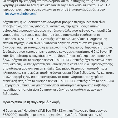
να ασκήσει την επιρροή στο περιεχόμενο και τους στόχους, τους οποίους ο
χρήστης με αυτό το λογισμικό ακολουθεί λόγω των κανονισμών του GPL. Για
περισσότερες πληροφορίες σχετικά με το phpBB, παρακαλούμε δείτε στο
https://www.phpbb.com/
.
Δέχεστε να μη δημοσιεύετε οποιασδήποτε μορφής περιεχόμενο που είναι
προσβλητικό, άσεμνο, χυδαίο, συκοφαντικό, περιέχον μίσος ή απειλή,
σεξουαλικά προσανατολισμένο ή οτιδήποτε άλλο που πιθανόν να παραβιάζει
νόμους είτε της χώρας σας, είτε της χώρας στην οποία φιλοξενείται το
“Helpdesk εξΑΕ 1ου ΠΕΚΕΣ Αττικής”, είτε το Διεθνές Δίκαιο. Η δημοσίευση
τέτοιου περιεχομένου είναι δυνατόν να οδηγήσει στην άμεση και μόνιμη
διαγραφή σας, με ταυτόχρονη ενημέρωση της Υπηρεσίας Παροχής Υπηρεσιών
Διαδικτύου που χρησιμοποιείτε εφόσον κρίνουμε απαραίτητο. Η διεύθυνση IP
κάθε δημοσίευσης καταγράφεται για τη δυνατότητα επιβολής των παρόντων
όρων. Δέχεστε ότι το “Helpdesk εξΑΕ 1ου ΠΕΚΕΣ Αττικής” έχει το δικαίωμα να
απομακρύνει, να επεξεργαστεί, να μετακινήσει ή να κλείσει ένα θέμα συζήτησης
οποιαδήποτε χρονική στιγμή επιλέξει. Σαν μέλος δέχεστε ότι οποιεσδήποτε
πληροφορίες έχετε εισάγει αποθηκεύονται σε μια βάση δεδομένων. Αν και αυτές
οι πληροφορίες δεν θα αποκαλυφθούν σε οποιονδήποτε τρίτο χωρίς τη
συναίνεσή σας, ούτε το “Helpdesk εξΑΕ 1ου ΠΕΚΕΣ Αττικής” ούτε το phpBB θα
θεωρηθούν υπεύθυνοι για οποιαδήποτε απόπειρα ηλεκτρονικής εισβολής ή
παραβίασης η οποία είναι δυνατόν να οδηγήσει σε απώλεια αυτών των
δεδομένων.
Όροι σχετικά με τη συγκεκριμένη δομή
Η δομή αυτή, “Helpdesk εξΑΕ 1ου ΠΕΚΕΣ Αττικής” (έγγραφο δημιουργίας
662/2020), σχετίζεται με την παροχή μόνο τεχνικής βοήθειας για την εξ