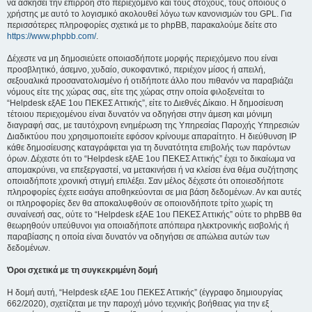
να ασκήσει την επιρροή στο περιεχόμενο και τους στόχους, τους οποίους ο
χρήστης με αυτό το λογισμικό ακολουθεί λόγω των κανονισμών του GPL. Για
περισσότερες πληροφορίες σχετικά με το phpBB, παρακαλούμε δείτε στο
https://www.phpbb.com/
.
Δέχεστε να μη δημοσιεύετε οποιασδήποτε μορφής περιεχόμενο που είναι
προσβλητικό, άσεμνο, χυδαίο, συκοφαντικό, περιέχον μίσος ή απειλή,
σεξουαλικά προσανατολισμένο ή οτιδήποτε άλλο που πιθανόν να παραβιάζει
νόμους είτε της χώρας σας, είτε της χώρας στην οποία φιλοξενείται το
“Helpdesk εξΑΕ 1ου ΠΕΚΕΣ Αττικής”, είτε το Διεθνές Δίκαιο. Η δημοσίευση
τέτοιου περιεχομένου είναι δυνατόν να οδηγήσει στην άμεση και μόνιμη
διαγραφή σας, με ταυτόχρονη ενημέρωση της Υπηρεσίας Παροχής Υπηρεσιών
Διαδικτύου που χρησιμοποιείτε εφόσον κρίνουμε απαραίτητο. Η διεύθυνση IP
κάθε δημοσίευσης καταγράφεται για τη δυνατότητα επιβολής των παρόντων
όρων. Δέχεστε ότι το “Helpdesk εξΑΕ 1ου ΠΕΚΕΣ Αττικής” έχει το δικαίωμα να
απομακρύνει, να επεξεργαστεί, να μετακινήσει ή να κλείσει ένα θέμα συζήτησης
οποιαδήποτε χρονική στιγμή επιλέξει. Σαν μέλος δέχεστε ότι οποιεσδήποτε
πληροφορίες έχετε εισάγει αποθηκεύονται σε μια βάση δεδομένων. Αν και αυτές
οι πληροφορίες δεν θα αποκαλυφθούν σε οποιονδήποτε τρίτο χωρίς τη
συναίνεσή σας, ούτε το “Helpdesk εξΑΕ 1ου ΠΕΚΕΣ Αττικής” ούτε το phpBB θα
θεωρηθούν υπεύθυνοι για οποιαδήποτε απόπειρα ηλεκτρονικής εισβολής ή
παραβίασης η οποία είναι δυνατόν να οδηγήσει σε απώλεια αυτών των
δεδομένων.
Όροι σχετικά με τη συγκεκριμένη δομή
Η δομή αυτή, “Helpdesk εξΑΕ 1ου ΠΕΚΕΣ Αττικής” (έγγραφο δημιουργίας
662/2020), σχετίζεται με την παροχή μόνο τεχνικής βοήθειας για την εξ