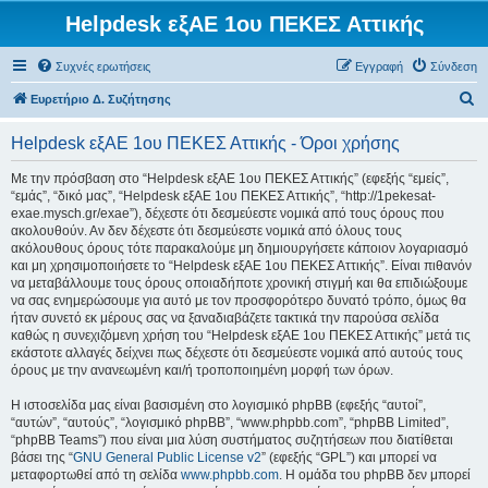
Helpdesk εξΑΕ 1ου ΠΕΚΕΣ Αττικής
Συχνές ερωτήσεις
Εγγραφή
Σύνδεση
Α
Ευρετήριο Δ. Συζήτησης
ν
Helpdesk εξΑΕ 1ου ΠΕΚΕΣ Αττικής - Όροι χρήσης
α
ζ
Με την πρόσβαση στο “Helpdesk εξΑΕ 1ου ΠΕΚΕΣ Αττικής” (εφεξής “εμείς”,
“εμάς”, “δικό μας”, “Helpdesk εξΑΕ 1ου ΠΕΚΕΣ Αττικής”, “http://1pekesat-
ή
exae.mysch.gr/exae”), δέχεστε ότι δεσμεύεστε νομικά από τους όρους που
τ
ακολουθούν. Αν δεν δέχεστε ότι δεσμεύεστε νομικά από όλους τους
ακόλουθους όρους τότε παρακαλούμε μη δημιουργήσετε κάποιον λογαριασμό
η
και μη χρησιμοποιήσετε το “Helpdesk εξΑΕ 1ου ΠΕΚΕΣ Αττικής”. Είναι πιθανόν
σ
να μεταβάλλουμε τους όρους οποιαδήποτε χρονική στιγμή και θα επιδιώξουμε
να σας ενημερώσουμε για αυτό με τον προσφορότερο δυνατό τρόπο, όμως θα
η
ήταν συνετό εκ μέρους σας να ξαναδιαβάζετε τακτικά την παρούσα σελίδα
καθώς η συνεχιζόμενη χρήση του “Helpdesk εξΑΕ 1ου ΠΕΚΕΣ Αττικής” μετά τις
εκάστοτε αλλαγές δείχνει πως δέχεστε ότι δεσμεύεστε νομικά από αυτούς τους
όρους με την ανανεωμένη και/ή τροποποιημένη μορφή των όρων.
Η ιστοσελίδα μας είναι βασισμένη στο λογισμικό phpBB (εφεξής “αυτοί”,
“αυτών”, “αυτούς”, “λογισμικό phpBB”, “www.phpbb.com”, “phpBB Limited”,
“phpBB Teams”) που είναι μια λύση συστήματος συζητήσεων που διατίθεται
βάσει της “
GNU General Public License v2
” (εφεξής “GPL”) και μπορεί να
μεταφορτωθεί από τη σελίδα
www.phpbb.com
. Η ομάδα του phpBB δεν μπορεί