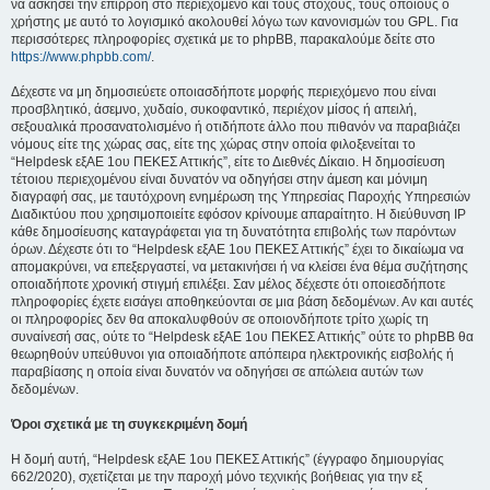
να ασκήσει την επιρροή στο περιεχόμενο και τους στόχους, τους οποίους ο
χρήστης με αυτό το λογισμικό ακολουθεί λόγω των κανονισμών του GPL. Για
περισσότερες πληροφορίες σχετικά με το phpBB, παρακαλούμε δείτε στο
https://www.phpbb.com/
.
Δέχεστε να μη δημοσιεύετε οποιασδήποτε μορφής περιεχόμενο που είναι
προσβλητικό, άσεμνο, χυδαίο, συκοφαντικό, περιέχον μίσος ή απειλή,
σεξουαλικά προσανατολισμένο ή οτιδήποτε άλλο που πιθανόν να παραβιάζει
νόμους είτε της χώρας σας, είτε της χώρας στην οποία φιλοξενείται το
“Helpdesk εξΑΕ 1ου ΠΕΚΕΣ Αττικής”, είτε το Διεθνές Δίκαιο. Η δημοσίευση
τέτοιου περιεχομένου είναι δυνατόν να οδηγήσει στην άμεση και μόνιμη
διαγραφή σας, με ταυτόχρονη ενημέρωση της Υπηρεσίας Παροχής Υπηρεσιών
Διαδικτύου που χρησιμοποιείτε εφόσον κρίνουμε απαραίτητο. Η διεύθυνση IP
κάθε δημοσίευσης καταγράφεται για τη δυνατότητα επιβολής των παρόντων
όρων. Δέχεστε ότι το “Helpdesk εξΑΕ 1ου ΠΕΚΕΣ Αττικής” έχει το δικαίωμα να
απομακρύνει, να επεξεργαστεί, να μετακινήσει ή να κλείσει ένα θέμα συζήτησης
οποιαδήποτε χρονική στιγμή επιλέξει. Σαν μέλος δέχεστε ότι οποιεσδήποτε
πληροφορίες έχετε εισάγει αποθηκεύονται σε μια βάση δεδομένων. Αν και αυτές
οι πληροφορίες δεν θα αποκαλυφθούν σε οποιονδήποτε τρίτο χωρίς τη
συναίνεσή σας, ούτε το “Helpdesk εξΑΕ 1ου ΠΕΚΕΣ Αττικής” ούτε το phpBB θα
θεωρηθούν υπεύθυνοι για οποιαδήποτε απόπειρα ηλεκτρονικής εισβολής ή
παραβίασης η οποία είναι δυνατόν να οδηγήσει σε απώλεια αυτών των
δεδομένων.
Όροι σχετικά με τη συγκεκριμένη δομή
Η δομή αυτή, “Helpdesk εξΑΕ 1ου ΠΕΚΕΣ Αττικής” (έγγραφο δημιουργίας
662/2020), σχετίζεται με την παροχή μόνο τεχνικής βοήθειας για την εξ