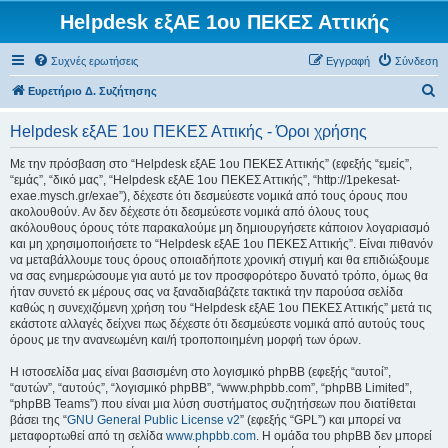
Helpdesk εξΑΕ 1ου ΠΕΚΕΣ Αττικής
Συχνές ερωτήσεις
Εγγραφή
Σύνδεση
Α
Ευρετήριο Δ. Συζήτησης
ν
Helpdesk εξΑΕ 1ου ΠΕΚΕΣ Αττικής - Όροι χρήσης
α
ζ
Με την πρόσβαση στο “Helpdesk εξΑΕ 1ου ΠΕΚΕΣ Αττικής” (εφεξής “εμείς”,
“εμάς”, “δικό μας”, “Helpdesk εξΑΕ 1ου ΠΕΚΕΣ Αττικής”, “http://1pekesat-
ή
exae.mysch.gr/exae”), δέχεστε ότι δεσμεύεστε νομικά από τους όρους που
τ
ακολουθούν. Αν δεν δέχεστε ότι δεσμεύεστε νομικά από όλους τους
ακόλουθους όρους τότε παρακαλούμε μη δημιουργήσετε κάποιον λογαριασμό
η
και μη χρησιμοποιήσετε το “Helpdesk εξΑΕ 1ου ΠΕΚΕΣ Αττικής”. Είναι πιθανόν
σ
να μεταβάλλουμε τους όρους οποιαδήποτε χρονική στιγμή και θα επιδιώξουμε
να σας ενημερώσουμε για αυτό με τον προσφορότερο δυνατό τρόπο, όμως θα
η
ήταν συνετό εκ μέρους σας να ξαναδιαβάζετε τακτικά την παρούσα σελίδα
καθώς η συνεχιζόμενη χρήση του “Helpdesk εξΑΕ 1ου ΠΕΚΕΣ Αττικής” μετά τις
εκάστοτε αλλαγές δείχνει πως δέχεστε ότι δεσμεύεστε νομικά από αυτούς τους
όρους με την ανανεωμένη και/ή τροποποιημένη μορφή των όρων.
Η ιστοσελίδα μας είναι βασισμένη στο λογισμικό phpBB (εφεξής “αυτοί”,
“αυτών”, “αυτούς”, “λογισμικό phpBB”, “www.phpbb.com”, “phpBB Limited”,
“phpBB Teams”) που είναι μια λύση συστήματος συζητήσεων που διατίθεται
βάσει της “
GNU General Public License v2
” (εφεξής “GPL”) και μπορεί να
μεταφορτωθεί από τη σελίδα
www.phpbb.com
. Η ομάδα του phpBB δεν μπορεί